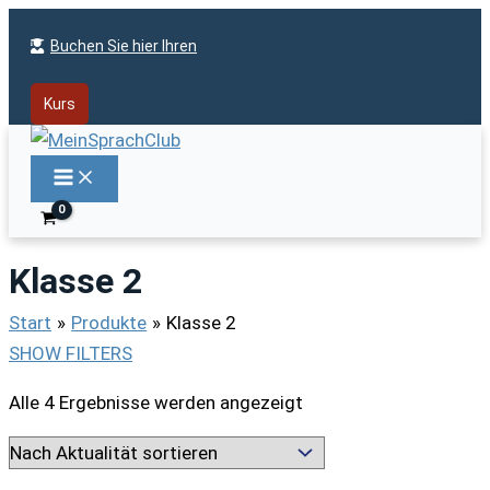
Zum
Buchen Sie hier Ihren
Inhalt
springen
Kurs
Klasse 2
Start
Produkte
Klasse 2
SHOW FILTERS
Nach
Alle 4 Ergebnisse werden angezeigt
Aktualität
sortiert