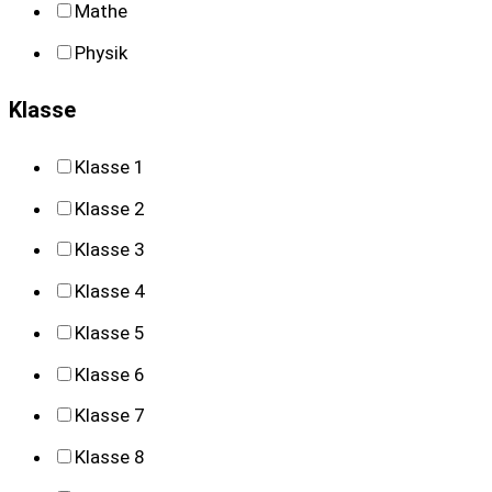
Mathe
s
Physik
e
a
Klasse
r
Klasse 1
c
Klasse 2
h
Klasse 3
Klasse 4
Klasse 5
Klasse 6
Klasse 7
Klasse 8