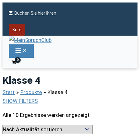
Zum
Buchen Sie hier Ihren
Inhalt
springen
Kurs
Klasse 4
Start
Produkte
Klasse 4
SHOW FILTERS
Nach
Alle 10 Ergebnisse werden angezeigt
Aktualität
sortiert