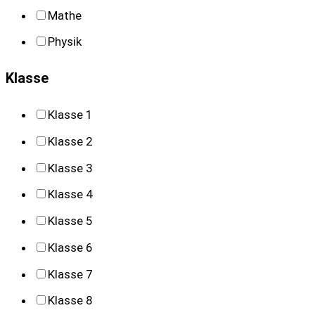
Mathe
s
Physik
e
a
Klasse
r
Klasse 1
c
Klasse 2
h
Klasse 3
Klasse 4
Klasse 5
Klasse 6
Klasse 7
Klasse 8